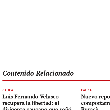
Contenido Relacionado
CAUCA
CAUCA
Luis Fernando Velasco
Nuevo repo
recupera la libertad: el
comportami
dirigente caucano que soñó
Puracè.