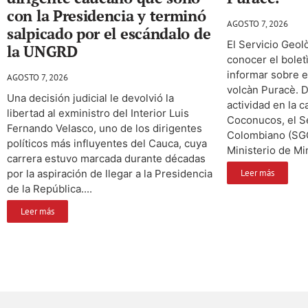
con la Presidencia y terminó
AGOSTO 7, 2026
salpicado por el escándalo de
El Servicio Geol
la UNGRD
conocer el bolet
informar sobre 
AGOSTO 7, 2026
volcàn Puracè. D
Una decisión judicial le devolvió la
actividad en la 
libertad al exministro del Interior Luis
Coconucos, el S
Fernando Velasco, uno de los dirigentes
Colombiano (SGC)
políticos más influyentes del Cauca, cuya
Ministerio de Min
carrera estuvo marcada durante décadas
por la aspiración de llegar a la Presidencia
Leer más
de la República....
Leer más