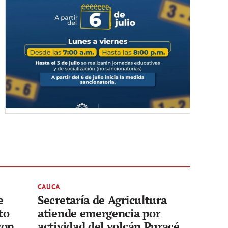
CAUCA
e
Secretaría de Agricultura
to
atiende emergencia por
con
actividad del volcán Puracé