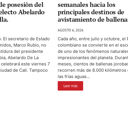
de posesiòn del
semanales hacia los
electo Abelardo
principales destinos de
lla.
avistamiento de ballena
AGOSTO 6, 2026
. El secretario de Estado
Cada año, entre julio y octubre, el 
nidos, Marco Rubio, no
colombiano se convierte en el esc
estidura del presidente
de uno de los fenómenos naturale
bia, Abelardo De La
impresionantes del planeta. Duran
e celebrará este viernes 7
meses, cientos de ballenas joroba
ciudad de Cali. Tampoco
recorren más de 8.000 kilómetros
las frías aguas...
Leer más