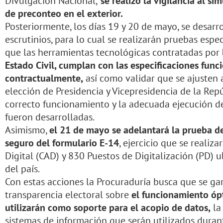
Divulgación Nacional,
se realizó la vigilancia al s
de preconteo en el exterior.
Posteriormente, los días 19 y 20 de mayo, se desarr
escrutinios, para lo cual se realizarán pruebas espec
que las herramientas tecnológicas contratadas por
Estado Civil, cumplan con las especificaciones funci
contractualmente,
así como validar que se ajusten 
elección de Presidencia y Vicepresidencia de la Rep
correcto funcionamiento y la adecuada ejecución de 
fueron desarrolladas.
Asimismo,
el 21 de mayo se adelantará la prueba de
seguro del formulario E-14
, ejercicio que se realiz
Digital (CAD) y 830 Puestos de Digitalización (PD) u
del país.
Con estas acciones la Procuraduría busca que se gar
transparencia electoral sobre
el funcionamiento óp
utilizarán como soporte para el acopio de datos,
la 
sistemas de información que serán utilizados durant