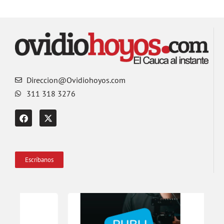
Direccion@Ovidiohoyos.com
311 318 3276
Escríbanos