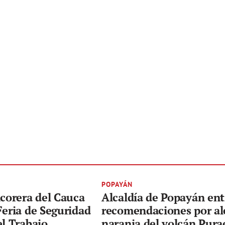
POPAYÁN
icorera del Cauca
Alcaldía de Popayán en
Feria de Seguridad
recomendaciones por al
el Trabajo
naranja del volcán Pura