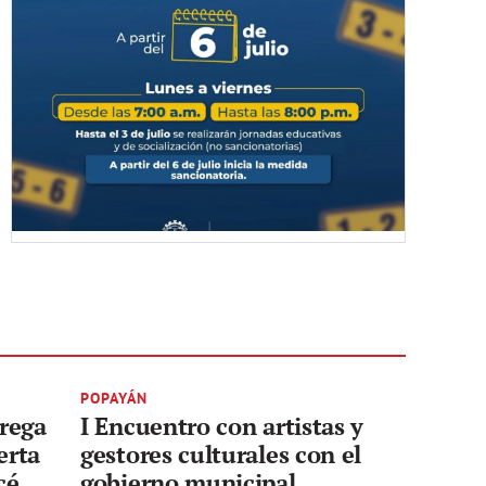
POPAYÁN
trega
I Encuentro con artistas y
erta
gestores culturales con el
cé
gobierno municipal.