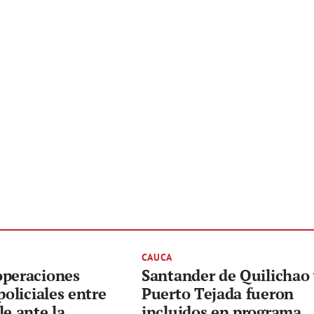
CAUCA
operaciones
Santander de Quilichao
policiales entre
Puerto Tejada fueron
le ante la
incluidos en programa