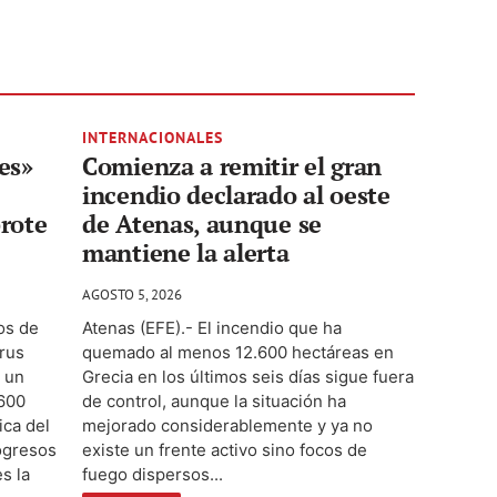
INTERNACIONALES
es»
Comienza a remitir el gran
incendio declarado al oeste
brote
de Atenas, aunque se
mantiene la alerta
AGOSTO 5, 2026
os de
Atenas (EFE).- El incendio que ha
irus
quemado al menos 12.600 hectáreas en
 un
Grecia en los últimos seis días sigue fuera
.600
de control, aunque la situación ha
ica del
mejorado considerablemente y ya no
ogresos
existe un frente activo sino focos de
s la
fuego dispersos...