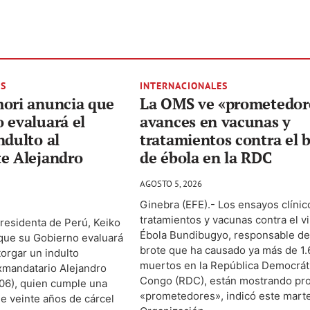
ES
INTERNACIONALES
mori anuncia que
La OMS ve «prometedor
 evaluará el
avances en vacunas y
ndulto al
tratamientos contra el 
te Alejandro
de ébola en la RDC
AGOSTO 5, 2026
Ginebra (EFE).- Los ensayos clínic
tratamientos y vacunas contra el v
presidenta de Perú, Keiko
Ébola Bundibugyo, responsable de
 que su Gobierno evaluará
brote que ha causado ya más de 1
torgar un indulto
muertos en la República Democrát
xmandatario Alejandro
Congo (RDC), están mostrando pr
06), quien cumple una
«prometedores», indicó este marte
e veinte años de cárcel