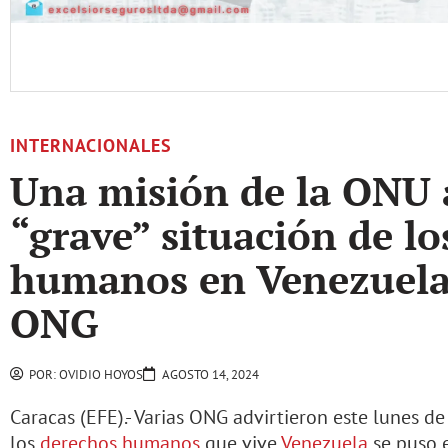
INTERNACIONALES
Una misión de la ONU a
“grave” situación de l
humanos en Venezuela,
ONG
POR:
OVIDIO HOYOS
AGOSTO 14, 2024
Caracas (EFE).- Varias ONG advirtieron este lunes de
los
derechos humanos
que vive
Venezuela
se puso 