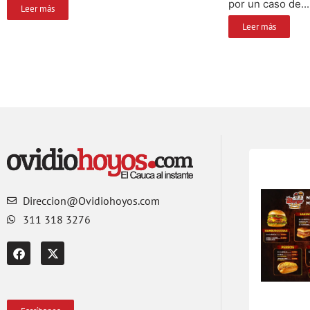
por un caso de...
Leer más
Leer más
Direccion@Ovidiohoyos.com
311 318 3276