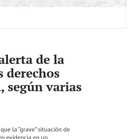
lerta de la
os derechos
 según varias
 que la “grave” situación de
en evidencia en un