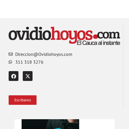
Direccion@Ovidiohoyos.com
311 318 3276
Escríbanos