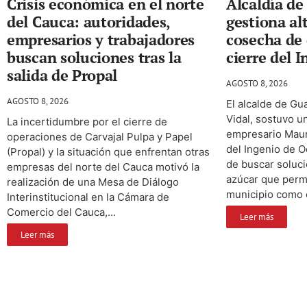
Crisis económica en el norte
Alcaldía d
del Cauca: autoridades,
gestiona al
empresarios y trabajadores
cosecha de 
buscan soluciones tras la
cierre del 
salida de Propal
AGOSTO 8, 2026
AGOSTO 8, 2026
El alcalde de Gu
Vidal, sostuvo u
La incertidumbre por el cierre de
empresario Maur
operaciones de Carvajal Pulpa y Papel
del Ingenio de O
(Propal) y la situación que enfrentan otras
de buscar soluci
empresas del norte del Cauca motivó la
azúcar que perm
realización de una Mesa de Diálogo
municipio como 
Interinstitucional en la Cámara de
Comercio del Cauca,...
Leer más
Leer más