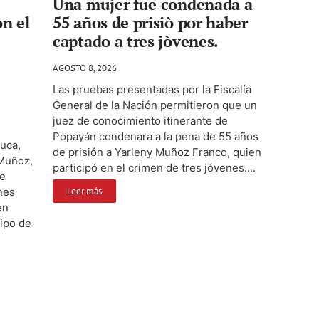
Una mujer fue condenada a
on el
55 años de prisiò por haber
captado a tres jòvenes.
AGOSTO 8, 2026
Las pruebas presentadas por la Fiscalía
General de la Nación permitieron que un
juez de conocimiento itinerante de
Popayán condenara a la pena de 55 años
auca,
de prisión a Yarleny Muñoz Franco, quien
 Muñoz,
participó en el crimen de tres jóvenes....
te
nes
Leer más
en
uipo de