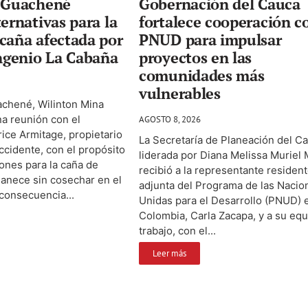
e Guachené
Gobernación del Cauca
ternativas para la
fortalece cooperación c
caña afectada por
PNUD para impulsar
Ingenio La Cabaña
proyectos en las
comunidades más
vulnerables
achené, Wilinton Mina
na reunión con el
AGOSTO 8, 2026
ice Armitage, propietario
La Secretaría de Planeación del C
ccidente, con el propósito
liderada por Diana Melissa Muriel
ones para la caña de
recibió a la representante residen
anece sin cosechar en el
adjunta del Programa de las Nacio
consecuencia...
Unidas para el Desarrollo (PNUD) 
Colombia, Carla Zacapa, y a su eq
trabajo, con el...
Leer más