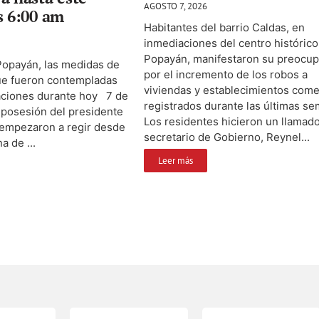
AGOSTO 7, 2026
s 6:00 am
Habitantes del barrio Caldas, en
inmediaciones del centro histórico
Popayán, manifestaron su preocup
Popayán, las medidas de
por el incremento de los robos a
ue fueron contempladas
viviendas y establecimientos come
raciones durante hoy 7 de
registrados durante las últimas s
a posesión del presidente
Los residentes hicieron un llamado
 empezaron a regir desde
secretario de Gobierno, Reynel...
a de ...
Leer más