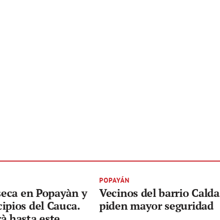
POPAYÁN
 seca en Popayàn y
Vecinos del barrio Calda
ipios del Cauca.
piden mayor seguridad
à hasta este