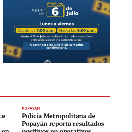
POPAYÁN
ce
Policía Metropolitana de
Popayán reporta resultados
d en
positivos en operativos