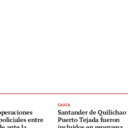
CAUCA
operaciones
Santander de Quilichao
policiales entre
Puerto Tejada fueron
le ante la
incluidos en programa