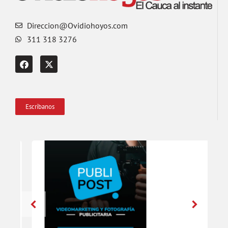
Direccion@Ovidiohoyos.com
311 318 3276
Escríbanos