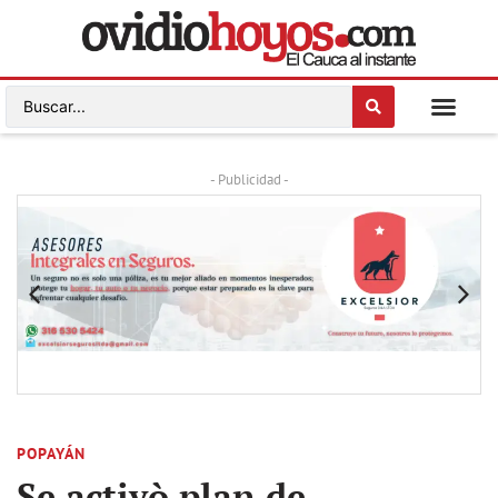
- Publicidad -
POPAYÁN
Se activò plan de