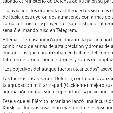
sábado el Ministerio de Defensa de Rusia en su part
“La aviación, los drones, la artillería y los sistema
de Rusia destruyeron dos almacenes con armas de ar
carga con misiles y proyectiles suministrados al ré
señaló el mando ruso en Telegram.
Además, Defensa indicó que durante la pasada noc
combinado de armas de alta precisión y drones de a
energéticas que garantizaban en trabajo del complej
talleres de producción de drones y zonas de emplaz
“Los objetivos del ataque fueron alcanzados”, asev
Las fuerzas rusas, según Defensa, continúan avanza
la agrupación militar Zapad (Occidente) mejoró sus 
agrupación militar Sur “ocupó alturas y posiciones 
Pese a que el Ejército ucraniano lanzó una incursión
Kursk, las fuerzas rusas han mantenido e incluso in