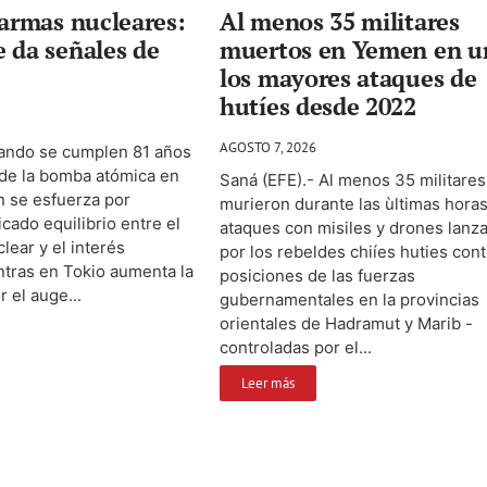
 armas nucleares:
Al menos 35 militares
 da señales de
muertos en Yemen en u
los mayores ataques de
hutíes desde 2022
AGOSTO 7, 2026
uando se cumplen 81 años
 de la bomba atómica en
Saná (EFE).- Al menos 35 militares
n se esfuerza por
murieron durante las ùltimas hora
cado equilibrio entre el
ataques con misiles y drones lanz
lear y el interés
por los rebeldes chiíes huties cont
ntras en Tokio aumenta la
posiciones de las fuerzas
 el auge...
gubernamentales en la provincias
orientales de Hadramut y Marib -
controladas por el...
Leer más