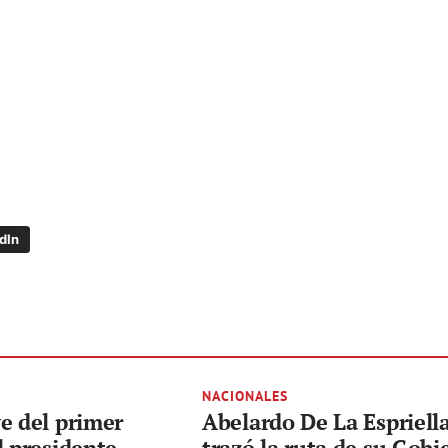
dIn
NACIONALES
e del primer
Abelardo De La Espriell
l presidente
trazó la ruta de su Gobi