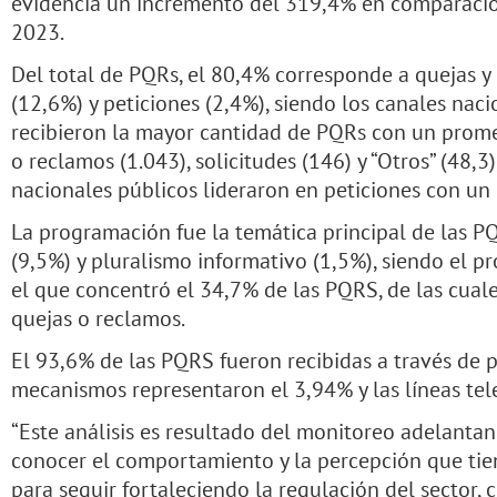
evidencia un incremento del 319,4% en comparaci
2023.
Del total de PQRs, el 80,4% corresponde a quejas y 
(12,6%) y peticiones (2,4%), siendo los canales nac
recibieron la mayor cantidad de PQRs con un prom
o reclamos (1.043), solicitudes (146) y “Otros” (48,3
nacionales públicos lideraron en peticiones con u
La programación fue la temática principal de las PQ
(9,5%) y pluralismo informativo (1,5%), siendo el 
el que concentró el 34,7% de las PQRS, de las cual
quejas o reclamos.
El 93,6% de las PQRS fueron recibidas a través de 
mecanismos representaron el 3,94% y las líneas tel
“Este análisis es resultado del monitoreo adelanta
conocer el comportamiento y la percepción que tie
para seguir fortaleciendo la regulación del sector, 