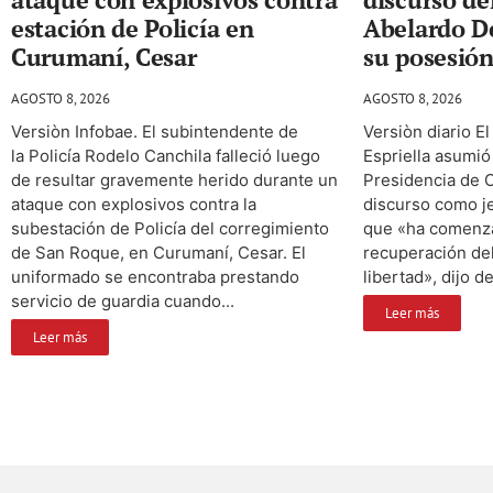
estación de Policía en
Abelardo De
Curumaní, Cesar
su posesión
AGOSTO 8, 2026
AGOSTO 8, 2026
Versiòn Infobae. El subintendente de
Versiòn diario E
la Policía Rodelo Canchila falleció luego
Espriella asumió
de resultar gravemente herido durante un
Presidencia de C
ataque con explosivos contra la
discurso como j
subestación de Policía del corregimiento
que «ha comenza
de San Roque, en Curumaní, Cesar. El
recuperación del
uniformado se encontraba prestando
libertad», dijo d
servicio de guardia cuando...
Leer más
Leer más