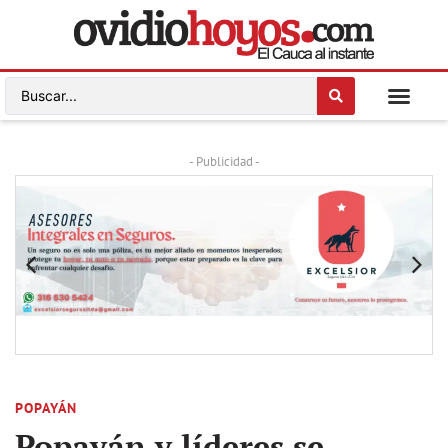
- Publicidad -
POPAYÁN
Popayán y líderes se