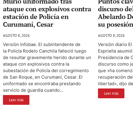
Murió uniformado tras
Puntos clav
ataque con explosivos contra
discurso de
estación de Policía en
Abelardo De
Curumaní, Cesar
su posesión
AGOSTO 8, 2026
AGOSTO 8, 2026
Versiòn Infobae. El subintendente de
Versiòn diario E
la Policía Rodelo Canchila falleció luego
Espriella asumió
de resultar gravemente herido durante un
Presidencia de C
ataque con explosivos contra la
discurso como j
subestación de Policía del corregimiento
que «ha comenza
de San Roque, en Curumaní, Cesar. El
recuperación del
uniformado se encontraba prestando
libertad», dijo d
servicio de guardia cuando...
Leer más
Leer más