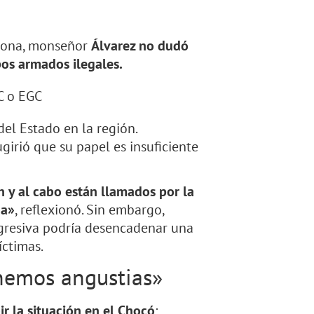
 zona, monseñor
Álvarez no dudó
pos armados ilegales.
GC o EGC
 del Estado en la región.
girió que su papel es insuficiente
n y al cabo están llamados por la
da»
, reflexionó. Sin embargo,
agresiva podría desencadenar una
ctimas.
nemos angustias»
ir la situación en el Chocó
: