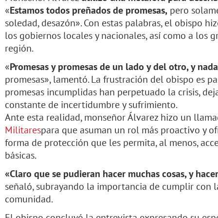
«
Estamos todos preñados de promesas,
pero solame
soledad, desazón». Con estas palabras, el obispo hiz
los gobiernos locales y nacionales, así como a los
región.
«
Promesas y promesas de un lado y del otro, y nada
promesas», lamentó. La frustración del obispo es pa
promesas incumplidas han perpetuado la crisis, de
constante de incertidumbre y sufrimiento.
Ante esta realidad, monseñor Álvarez hizo un llam
Militares
para que asuman un rol más proactivo y of
forma de protección que les permita, al menos, acc
básicas.
«Claro que se pudieran hacer muchas cosas, y hacer
señaló, subrayando la importancia de cumplir con l
comunidad.
El obispo concluyó la entrevista expresando su espe