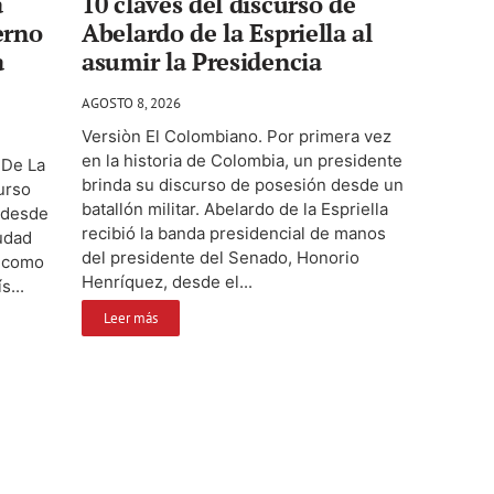
a
10 claves del discurso de
erno
Abelardo de la Espriella al
a
asumir la Presidencia
AGOSTO 8, 2026
Versiòn El Colombiano. Por primera vez
en la historia de Colombia, un presidente
 De La
brinda su discurso de posesión desde un
urso
batallón militar. Abelardo de la Espriella
 desde
recibió la banda presidencial de manos
iudad
del presidente del Senado, Honorio
o como
Henríquez, desde el...
s...
Leer más