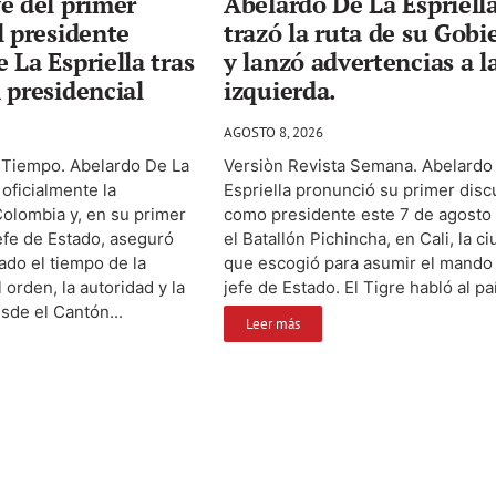
e del primer
Abelardo De La Espriell
l presidente
trazó la ruta de su Gobi
 La Espriella tras
y lanzó advertencias a l
 presidencial
izquierda.
AGOSTO 8, 2026
l Tiempo. Abelardo De La
Versiòn Revista Semana. Abelardo
 oficialmente la
Espriella pronunció su primer disc
olombia y, en su primer
como presidente este 7 de agosto
efe de Estado, aseguró
el Batallón Pichincha, en Cali, la c
do el tiempo de la
que escogió para asumir el mand
 orden, la autoridad y la
jefe de Estado. El Tigre habló al paí
esde el Cantón...
Leer más