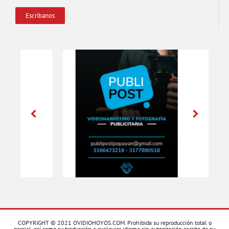
Escríbanos
COPYRIGHT © 2021 OVIDIOHOYOS.COM. Prohibida su reproducción total o
parcial, así como su traducción a cualquier idioma sin autorización escrita de su