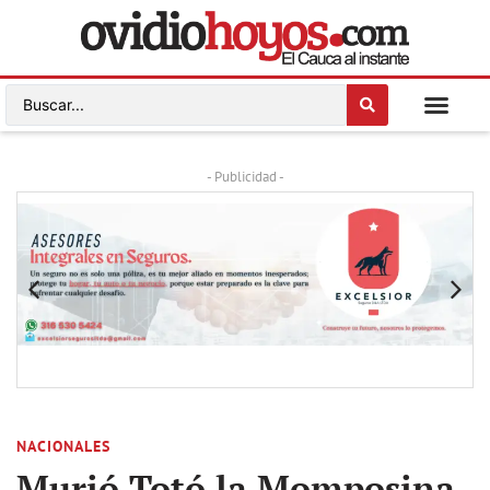
- Publicidad -
NACIONALES
Murió Totó la Momposina