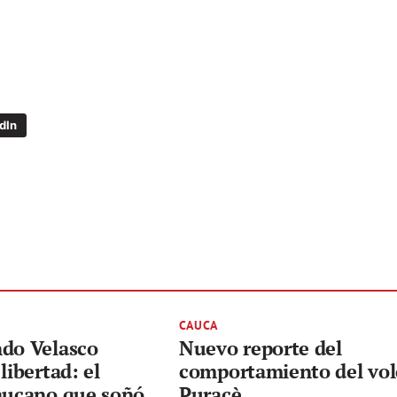
dIn
CAUCA
ndo Velasco
Nuevo reporte del
libertad: el
comportamiento del vo
caucano que soñó
Puracè.