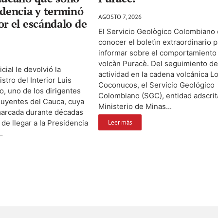
idencia y terminó
AGOSTO 7, 2026
or el escándalo de
El Servicio Geològico Colombiano 
conocer el boletìn extraordinario p
informar sobre el comportamiento
volcàn Puracè. Del seguimiento de
cial le devolvió la
actividad en la cadena volcánica L
istro del Interior Luis
Coconucos, el Servicio Geológico
, uno de los dirigentes
Colombiano (SGC), entidad adscrit
fluyentes del Cauca, cuya
Ministerio de Minas...
marcada durante décadas
 de llegar a la Presidencia
Leer más
.