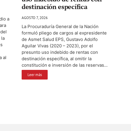
destinación específica
AGOSTO 7, 2026
dio a
ara
La Procuraduría General de la Nación
 del
formuló pliego de cargos al expresidente
 la
de Asmet Salud EPS, Gustavo Adolfo
os
Aguilar Vivas (2020 – 2023), por el
presunto uso indebido de rentas con
a al
destinación específica, al omitir la
constitución e inversión de las reservas...
Leer más