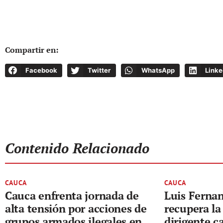
Compartir en:
Facebook
Twitter
WhatsApp
Linke
Contenido Relacionado
CAUCA
CAUCA
Cauca enfrenta jornada de
Luis Ferna
alta tensión por acciones de
recupera la 
grupos armados ilegales en
dirigente 