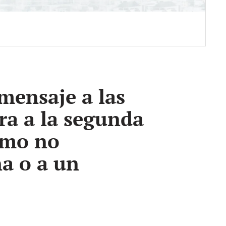
mensaje a las
ra a la segunda
emo no
a o a un