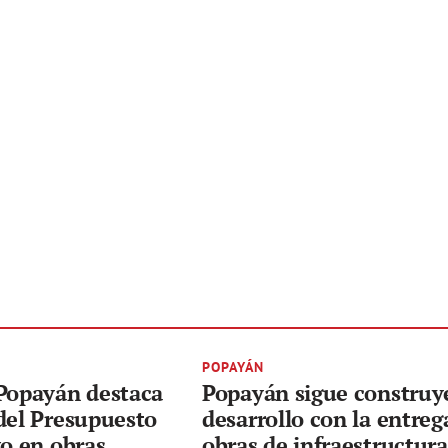
POPAYÁN
 Popayán destaca
Popayán sigue constru
del Presupuesto
desarrollo con la entreg
vo en obras
obras de infraestructura