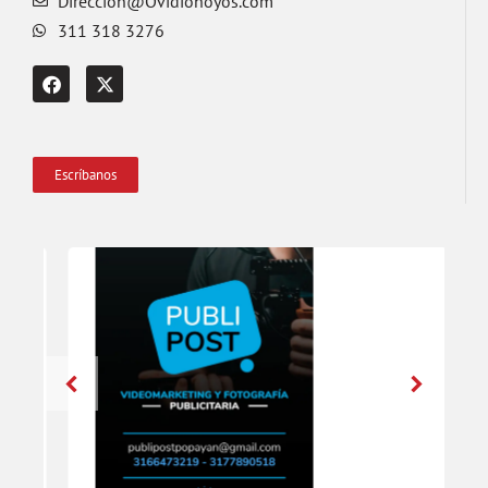
Direccion@Ovidiohoyos.com
311 318 3276
Escríbanos