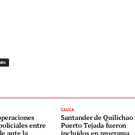
dIn
CAUCA
operaciones
Santander de Quilichao
policiales entre
Puerto Tejada fueron
le ante la
incluidos en programa