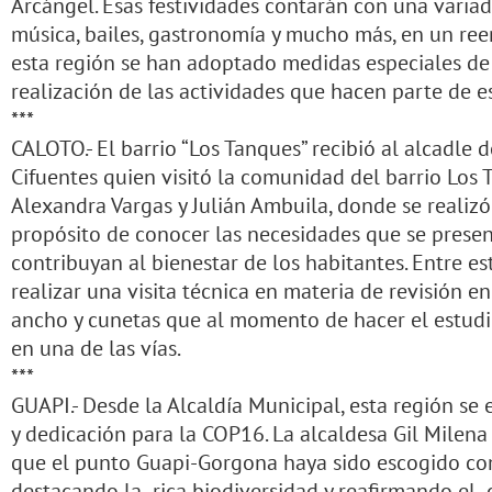
Arcángel. Esas festividades contarán con una vari
música, bailes, gastronomía y mucho más, en un re
esta región se han adoptado medidas especiales de 
realización de las actividades que hacen parte de es
***
CALOTO.- El barrio “Los Tanques” recibió al alcadle
Cifuentes quien visitó la comunidad del barrio Los 
Alexandra Vargas y Julián Ambuila, donde se realizó
propósito de conocer las necesidades que se presen
contribuyan al bienestar de los habitantes. Entre es
realizar una visita técnica en materia de revisión en
ancho y cunetas que al momento de hacer el estudi
en una de las vías.
***
GUAPI.- Desde la Alcaldía Municipal, esta región s
y dedicación para la COP16. La alcaldesa Gil Milen
que el punto Guapi-Gorgona haya sido escogido como 
destacando la rica biodiversidad y reafirmando el