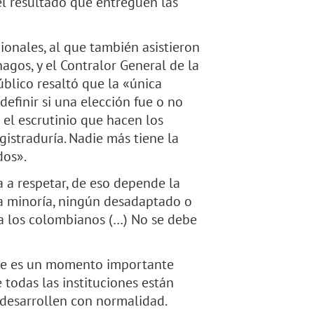
 el resultado que entreguen las
onales, al que también asistieron
agos, y el Contralor General de la
úblico resaltó que la «única
efinir si una elección fue o no
 el escrutinio que hacen los
gistraduría. Nadie más tiene la
dos».
a a respetar, de eso depende la
na minoría, ningún desadaptado o
a los colombianos (…) No se debe
este es un momento importante
 todas las instituciones están
 desarrollen con normalidad.