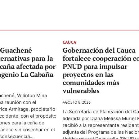
CAUCA
e Guachené
Gobernación del Cauca
ternativas para la
fortalece cooperación c
caña afectada por
PNUD para impulsar
Ingenio La Cabaña
proyectos en las
comunidades más
vulnerables
achené, Wilinton Mina
na reunión con el
AGOSTO 8, 2026
ice Armitage, propietario
La Secretaría de Planeación del C
ccidente, con el propósito
liderada por Diana Melissa Muriel
ones para la caña de
recibió a la representante residen
anece sin cosechar en el
adjunta del Programa de las Nacio
consecuencia...
Unidas para el Desarrollo (PNUD) 