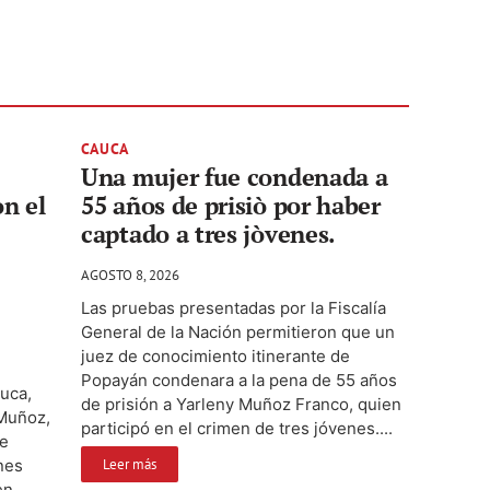
CAUCA
Una mujer fue condenada a
on el
55 años de prisiò por haber
captado a tres jòvenes.
AGOSTO 8, 2026
Las pruebas presentadas por la Fiscalía
General de la Nación permitieron que un
juez de conocimiento itinerante de
Popayán condenara a la pena de 55 años
auca,
de prisión a Yarleny Muñoz Franco, quien
 Muñoz,
participó en el crimen de tres jóvenes....
te
nes
Leer más
en