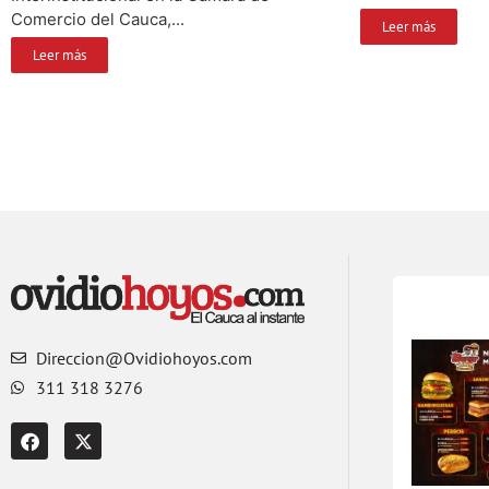
Comercio del Cauca,...
Leer más
Leer más
Direccion@Ovidiohoyos.com
311 318 3276