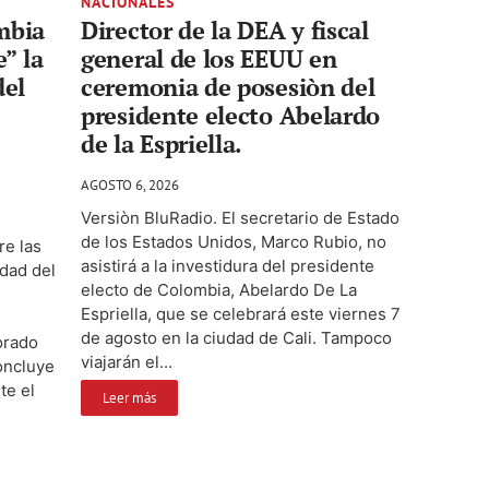
NACIONALES
mbia
Director de la DEA y fiscal
” la
general de los EEUU en
del
ceremonia de posesiòn del
presidente electo Abelardo
de la Espriella.
AGOSTO 6, 2026
Versiòn BluRadio. El secretario de Estado
de los Estados Unidos, Marco Rubio, no
re las
asistirá a la investidura del presidente
idad del
electo de Colombia, Abelardo De La
n
Espriella, que se celebrará este viernes 7
de agosto en la ciudad de Cali. Tampoco
orado
viajarán el...
oncluye
te el
Leer más