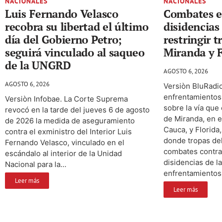
NACIONALES
NACIONALES
Luis Fernando Velasco
Combates en
recobra su libertad el último
disidencias
día del Gobierno Petro;
restringir t
seguirá vinculado al saqueo
Miranda y F
de la UNGRD
AGOSTO 6, 2026
AGOSTO 6, 2026
Versiòn BluRadio
enfrentamientos
Versiòn Infobae. La Corte Suprema
sobre la vía que
revocó en la tarde del jueves 6 de agosto
de Miranda, en 
de 2026 la medida de aseguramiento
Cauca, y Florida,
contra el exministro del Interior Luis
donde tropas del
Fernando Velasco, vinculado en el
combates contra 
escándalo al interior de la Unidad
disidencias de la
Nacional para la...
enfrentamientos,
Leer más
Leer más