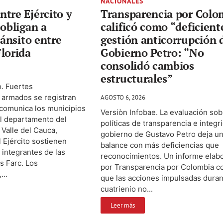
NACIONALES
tre Ejército y
Transparencia por Colo
 obligan a
calificó como “deficiente
ránsito entre
gestión anticorrupción 
lorida
Gobierno Petro: “No
consolidó cambios
estructurales”
. Fuertes
 armados se registran
AGOSTO 6, 2026
 comunica los municipios
Versiòn Infobae. La evaluación sob
el departamento del
políticas de transparencia e integr
 Valle del Cauca,
gobierno de Gustavo Petro deja u
 Ejército sostienen
balance con más deficiencias que
integrantes de las
reconocimientos. Un informe elab
s Farc. Los
por Transparencia por Colombia c
...
que las acciones impulsadas duran
cuatrienio no...
Leer más