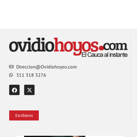
Direccion@Ovidiohoyos.com
311 318 3276
Escríbanos