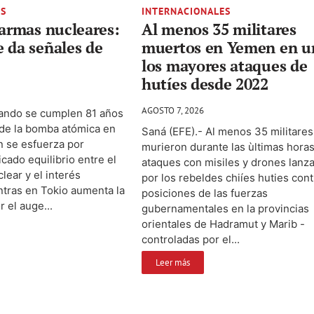
ES
INTERNACIONALES
 armas nucleares:
Al menos 35 militares
 da señales de
muertos en Yemen en u
los mayores ataques de
hutíes desde 2022
AGOSTO 7, 2026
uando se cumplen 81 años
 de la bomba atómica en
Saná (EFE).- Al menos 35 militares
n se esfuerza por
murieron durante las ùltimas hora
cado equilibrio entre el
ataques con misiles y drones lanz
lear y el interés
por los rebeldes chiíes huties cont
ntras en Tokio aumenta la
posiciones de las fuerzas
 el auge...
gubernamentales en la provincias
orientales de Hadramut y Marib -
controladas por el...
Leer más