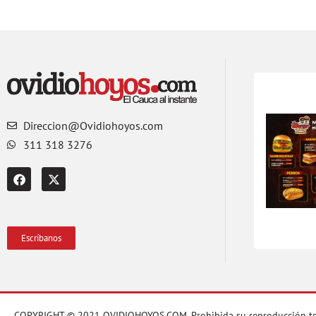
Direccion@Ovidiohoyos.com
311 318 3276
Escríbanos
COPYRIGHT © 2021 OVIDIOHOYOS.COM. Prohibida su reproducción total o