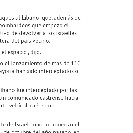
taques al Líbano -que, además de
e bombardeos que empezó el
ivo de devolver a los israelíes
era del país vecino.
el espacio”, dijo.
ado el lanzamiento de más de 110
mayoría han sido interceptados o
Líbano fue interceptado por las
ía un comunicado castrense hacia
into vehículo aéreo no
rte de Israel cuando comenzó el
 8 de octubre del año pasado, en