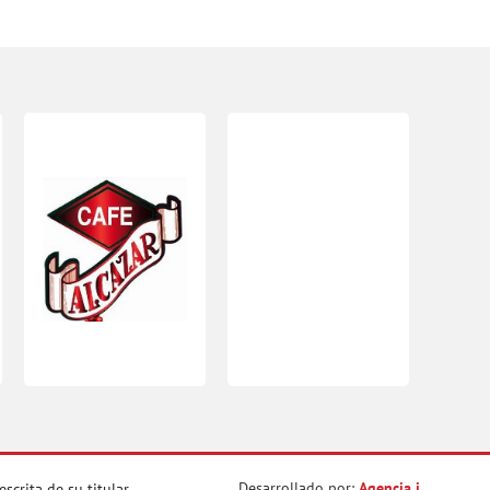
Desarrollado por:
Agencia i
crita de su titular.