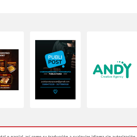
 parcial, así como su traducción a cualquier idioma sin autorización es