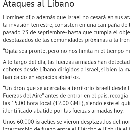
Ataques al Líbano
Hominer dijo además que Israel no cesará en sus a
la invasión terrestre, consisten en una campaña d
pasado 23 de septiembre- hasta que cumpla el objet
desplazados de las comunidades próximas a la front
“Ojalá sea pronto, pero no nos limita ni el tiempo ni 
A lo largo del día, las fuerzas armadas han detect
cohetes desde Líbano dirigidos a Israel, si bien la 
han caído en espacios abiertos.
“Un dron que se acercaba a territorio israelí desde 
Fuerzas del Aire” antes de entrar en el país, recog
las 15.00 hora local (12.00 GMT), siendo este el qu
identificado abatido por las fuerzas armadas hoy.
Unos 60.000 israelíes se vieron desplazados del no
intercambio de fuego entre el Ejército e Hizbulá el