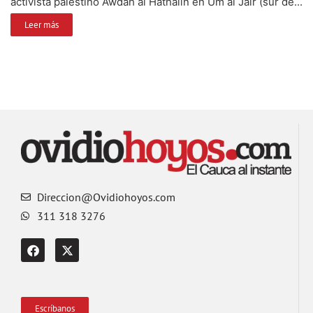
activista palestino Awdah al Hathalin en Um al Jair (sur de...
Leer más
Direccion@Ovidiohoyos.com
311 318 3276
Escríbanos