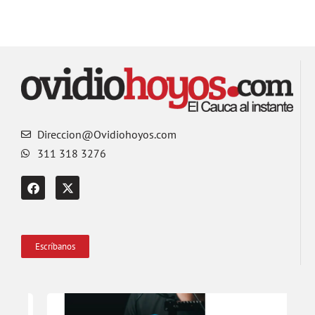
Direccion@Ovidiohoyos.com
311 318 3276
Escríbanos