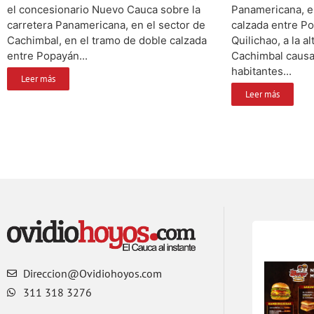
el concesionario Nuevo Cauca sobre la
Panamericana, e
carretera Panamericana, en el sector de
calzada entre P
Cachimbal, en el tramo de doble calzada
Quilichao, a la a
entre Popayán...
Cachimbal causa
habitantes...
Leer más
Leer más
Direccion@Ovidiohoyos.com
311 318 3276