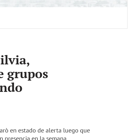
lvia,
e grupos
ando
arò en estado de alerta luego que
on presencia en la semana