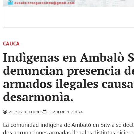
CAUCA
Indìgenas en Ambalò Si
denuncian presencia d
armados ilegales caus
desarmonìa.
POR:
OVIDIO HOYOS
SEPTIEMBRE 7, 2024
La comunidad indìgena de Ambalò en Silvia se decl
dos agrupaciones armadas ilegales distintas hicier