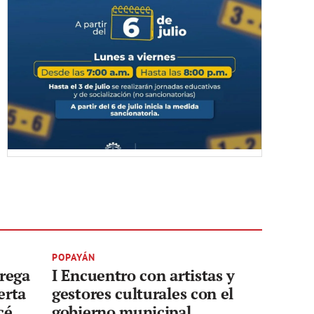
POPAYÁN
trega
I Encuentro con artistas y
erta
gestores culturales con el
cé
gobierno municipal.