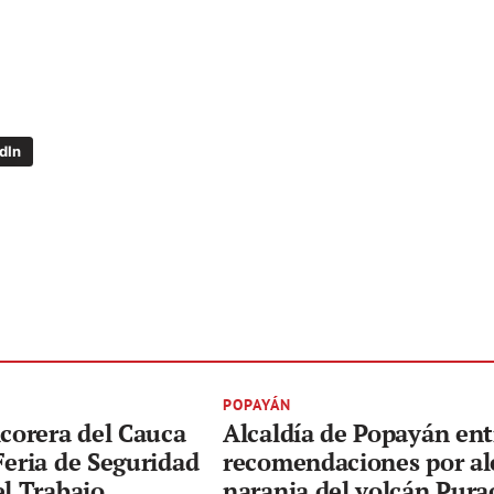
dIn
POPAYÁN
icorera del Cauca
Alcaldía de Popayán en
Feria de Seguridad
recomendaciones por al
el Trabajo
naranja del volcán Pura