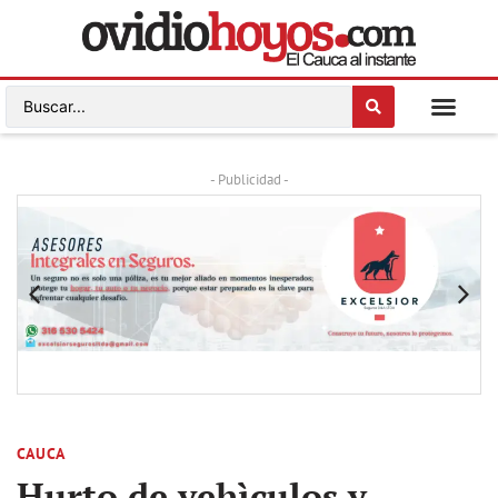
- Publicidad -
CAUCA
Hurto de vehìculos y