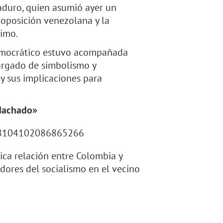
aduro, quien asumió ayer un
oposición venezolana y la
timo.
Democrático estuvo acompañada
cargado de simbolismo y
y sus implicaciones para
 Machado»
878104102086865266
rica relación entre Colombia y
adores del socialismo en el vecino