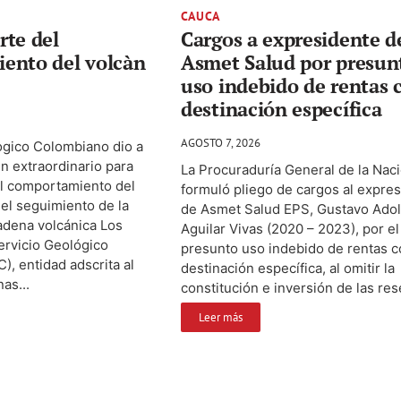
CAUCA
rte del
Cargos a expresidente d
ento del volcàn
Asmet Salud por presun
uso indebido de rentas 
destinación específica
AGOSTO 7, 2026
ògico Colombiano dio a
ìn extraordinario para
La Procuraduría General de la Nac
el comportamiento del
formuló pliego de cargos al expre
el seguimiento de la
de Asmet Salud EPS, Gustavo Adol
cadena volcánica Los
Aguilar Vivas (2020 – 2023), por el
ervicio Geológico
presunto uso indebido de rentas 
, entidad adscrita al
destinación específica, al omitir la
as...
constitución e inversión de las res
Leer más