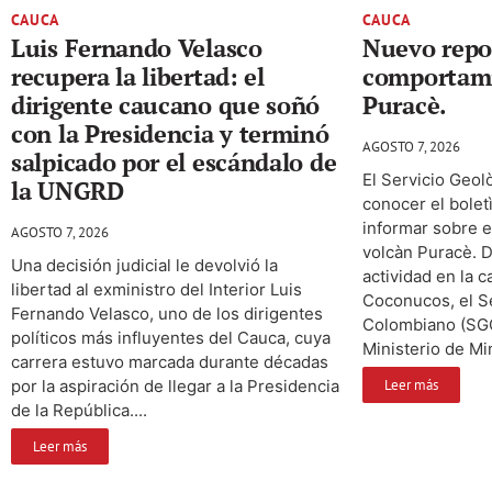
CAUCA
CAUCA
Luis Fernando Velasco
Nuevo repo
recupera la libertad: el
comportami
dirigente caucano que soñó
Puracè.
con la Presidencia y terminó
AGOSTO 7, 2026
salpicado por el escándalo de
El Servicio Geol
la UNGRD
conocer el bolet
informar sobre 
AGOSTO 7, 2026
volcàn Puracè. D
Una decisión judicial le devolvió la
actividad en la 
libertad al exministro del Interior Luis
Coconucos, el S
Fernando Velasco, uno de los dirigentes
Colombiano (SGC)
políticos más influyentes del Cauca, cuya
Ministerio de Min
carrera estuvo marcada durante décadas
por la aspiración de llegar a la Presidencia
Leer más
de la República....
Leer más