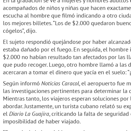
En la grabación se ve a mujeres y hombres adultos e
acompañados de niños y niñas que hacen exactamen
escucha al hombre que filmó indicando a otro ciud
los mejores billetes. “Los de $2.000 quedaron buenos
cógelos”, dijo.
El sujeto respondió quejándose por haber alcanzad
estaba dañado por el fuego. En seguida, el hombre in
$2.000 no habían resultado tan afectados por las ll
que pudo recoger. Luego, otro hombre llamó a las 
acercaran a tomar el dinero que yacía en el suelo: “¡E
Según informó
Noticias Caracol
, el aeropuerto fue m
las investigaciones pertinentes para determinar la 
Mientras tanto, los viajeros esperan soluciones por
abordar. Justamente, un turista cubano relató su ex
el
Diario La Guajira
, criticando la falta de seguridad
imposibilidad de haber viajado.