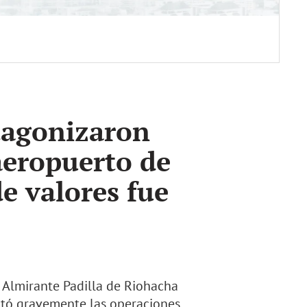
agonizaron
 aeropuerto de
e valores fue
o Almirante Padilla de Riohacha
ectó gravemente las operaciones