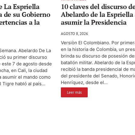
 La Espriella
10 claves del discurso d
ta de su Gobierno
Abelardo de la Espriella 
ertencias a la
asumir la Presidencia
AGOSTO 8, 2026
Versiòn El Colombiano. Por primer
en la historia de Colombia, un pre
 Semana. Abelardo De La
brinda su discurso de posesión d
ció su primer discurso
batallón militar. Abelardo de la Espr
 este 7 de agosto desde
recibió la banda presidencial de 
ncha, en Cali, la ciudad
del presidente del Senado, Honori
a asumir el mando como
Henríquez, desde el...
 Tigre habló al país...
Leer más