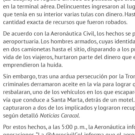
en la terminal aérea. Delincuentes ingresaron al lu
que tenía en su interior varias tulas con dinero. H
cantidad exacta de recursos que fueron robados.
De acuerdo con la Aeronáutica Civil, los hechos se
aeroportuaria. Los hombres armados, cuyas identid
en dos camionetas hasta el sitio, disparando a los 
vida de los viajeros, hurtaron parte del dinero que 
emprendieron la huida.
Sin embargo, tras una ardua persecución por la Tron
criminales derramaron aceite en la vía para lograr q
resbalaran, uno de los vehículos en los que escapar
vía que conduce a Santa Marta, detrás de un motel.
capturaron a dos de los implicados y lograron recup
según detalló
Noticias Caracol
.
Por estos hechos, a las 5:00 p. m., la Aeronáutica i
operaciones. “La @AerocivilCol informa que el aer