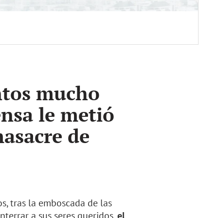
tos mucho
nsa le metió
masacre de
os, tras la emboscada de las
enterrar a sus seres queridos,
el