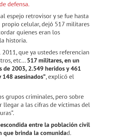
 de defensa.
l espejo retrovisor y se fue hasta
 propio celular, dejó 517 militares
ecordar quienes eran los
a historia.
l 2011, que ya ustedes referencian
stros, etc…
517 militares, en un
as de 2003, 2.549 heridos y 461
y 148 asesinados”
, explicó el
los grupos criminales, pero sobre
 llegar a las cifras de víctimas del
uras”.
escondida entre la población civil
ón que brinda la comunida
d.