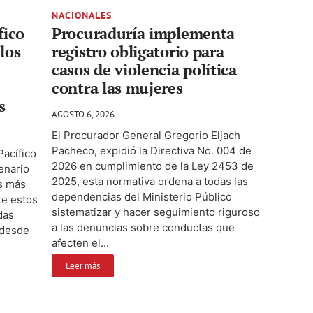
NACIONALES
fico
Procuraduría implementa
los
registro obligatorio para
casos de violencia política
contra las mujeres
s
AGOSTO 6, 2026
El Procurador General Gregorio Eljach
Pacheco, expidió la Directiva No. 004 de
Pacífico
2026 en cumplimiento de la Ley 2453 de
enario
2025, esta normativa ordena a todas las
s más
dependencias del Ministerio Público
te estos
sistematizar y hacer seguimiento riguroso
das
a las denuncias sobre conductas que
 desde
afecten el...
Leer más