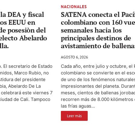
NACIONALES
la DEA y fiscal
SATENA conecta el Pací
los EEUU en
colombiano con 160 vue
de posesiòn del
semanales hacia los
electo Abelardo
principales destinos de
lla.
avistamiento de ballena
AGOSTO 6, 2026
. El secretario de Estado
Cada año, entre julio y octubre, el 
nidos, Marco Rubio, no
colombiano se convierte en el esc
estidura del presidente
de uno de los fenómenos naturale
bia, Abelardo De La
impresionantes del planeta. Duran
e celebrará este viernes 7
meses, cientos de ballenas joroba
ciudad de Cali. Tampoco
recorren más de 8.000 kilómetros
las frías aguas...
Leer más