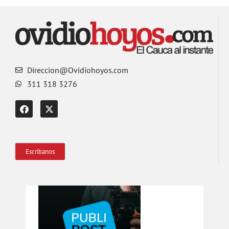
Direccion@Ovidiohoyos.com
311 318 3276
Escríbanos