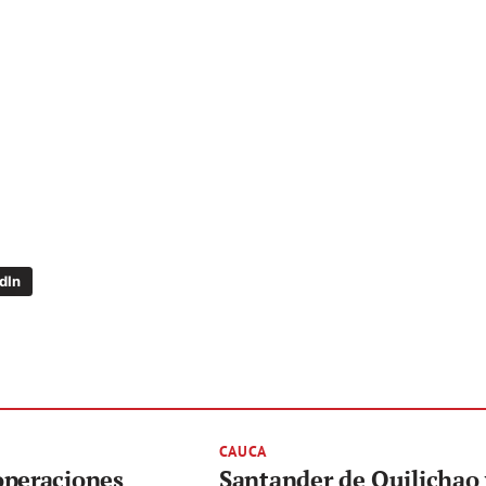
dIn
CAUCA
operaciones
Santander de Quilichao