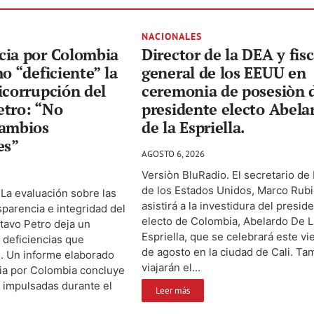
NACIONALES
cia por Colombia
Director de la DEA y fisc
mo “deficiente” la
general de los EEUU en
icorrupción del
ceremonia de posesiòn 
etro: “No
presidente electo Abela
cambios
de la Espriella.
es”
AGOSTO 6, 2026
Versiòn BluRadio. El secretario de
de los Estados Unidos, Marco Rubi
 La evaluación sobre las
asistirá a la investidura del presid
sparencia e integridad del
electo de Colombia, Abelardo De L
tavo Petro deja un
Espriella, que se celebrará este vi
 deficiencias que
de agosto en la ciudad de Cali. T
. Un informe elaborado
viajarán el...
ia por Colombia concluye
 impulsadas durante el
Leer más