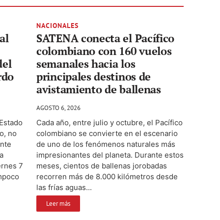
NACIONALES
al
SATENA conecta el Pacífico
colombiano con 160 vuelos
del
semanales hacia los
rdo
principales destinos de
avistamiento de ballenas
AGOSTO 6, 2026
 Estado
Cada año, entre julio y octubre, el Pacífico
o, no
colombiano se convierte en el escenario
ente
de uno de los fenómenos naturales más
a
impresionantes del planeta. Durante estos
ernes 7
meses, cientos de ballenas jorobadas
ampoco
recorren más de 8.000 kilómetros desde
las frías aguas...
Leer más