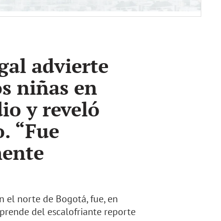
gal advierte
os niñas en
io y reveló
o. “Fue
mente
n el norte de Bogotá, fue, en
esprende del escalofriante reporte