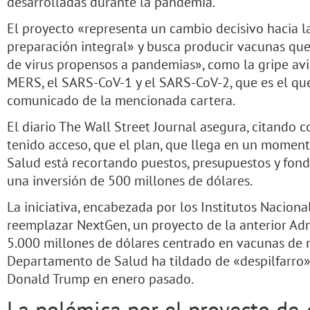
desarrolladas durante la pandemia.
El proyecto «representa un cambio decisivo hacia la 
preparación integral» y busca producir vacunas que
de virus propensos a pandemias», como la gripe av
MERS, el SARS-CoV-1 y el SARS-CoV-2, que es el que
comunicado de la mencionada cartera.
El diario The Wall Street Journal asegura, citando c
tenido acceso, que el plan, que llega en un momen
Salud está recortando puestos, presupuestos y fond
una inversión de 500 millones de dólares.
La iniciativa, encabezada por los Institutos Naciona
reemplazar NextGen, un proyecto de la anterior Ad
5.000 millones de dólares centrado en vacunas de 
Departamento de Salud ha tildado de «despilfarro» 
Donald Trump en enero pasado.
La polémica por el proyecto de 