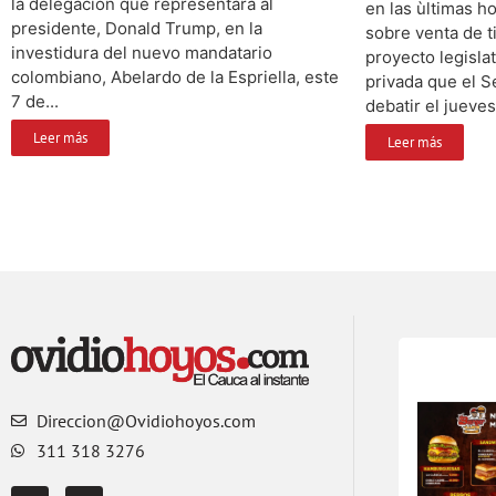
la delegación que representará al
en las ùltimas ho
presidente, Donald Trump, en la
sobre venta de t
investidura del nuevo mandatario
proyecto legisla
colombiano, Abelardo de la Espriella, este
privada que el S
7 de...
debatir el jueves
Leer más
Leer más
Direccion@Ovidiohoyos.com
311 318 3276