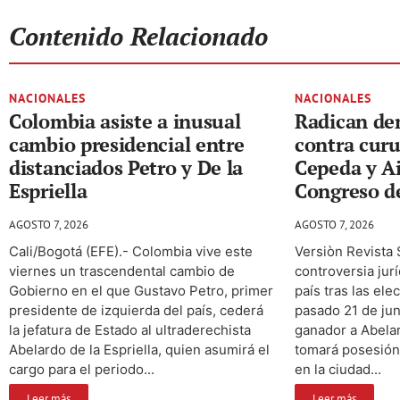
Contenido Relacionado
NACIONALES
NACIONALES
Colombia asiste a inusual
Radican de
cambio presidencial entre
contra curu
distanciados Petro y De la
Cepeda y Ai
Espriella
Congreso de
AGOSTO 7, 2026
AGOSTO 7, 2026
Cali/Bogotá (EFE).- Colombia vive este
Versiòn Revista
viernes un trascendental cambio de
controversia jur
Gobierno en el que Gustavo Petro, primer
país tras las el
presidente de izquierda del país, cederá
pasado 21 de ju
la jefatura de Estado al ultraderechista
ganador a Abelar
Abelardo de la Espriella, quien asumirá el
tomará posesión 
cargo para el periodo...
en la ciudad...
Leer más
Leer más