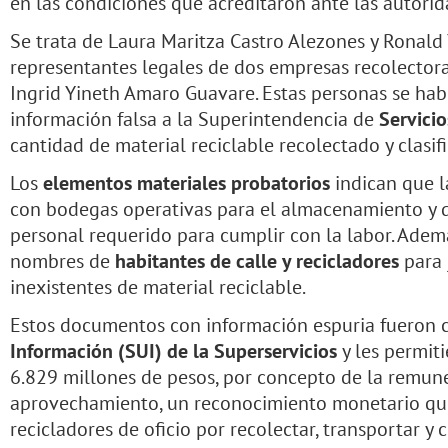
en las condiciones que acreditaron ante las autori
Se trata de Laura Maritza Castro Alezones y Ronald 
representantes legales de dos empresas recolectoras
Ingrid Yineth Amaro Guavare. Estas personas se hab
información falsa a la Superintendencia de
Servicio
cantidad de material reciclable recolectado y clasif
Los
elementos materiales probatorios
indican que l
con bodegas operativas para el almacenamiento y di
personal requerido para cumplir con la labor. Adem
nombres de
habitantes de calle y recicladores
para 
inexistentes de material reciclable.
Estos documentos con información espuria fueron 
Información (SUI) de la Superservicios
y les permit
6.829 millones de pesos, por concepto de la remuner
aprovechamiento, un reconocimiento monetario que
recicladores de oficio por recolectar, transportar y c