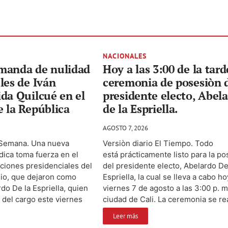
NACIONALES
manda de nulidad
Hoy a las 3:00 de la tard
les de Iván
ceremonia de posesiòn 
da Quilcué en el
presidente electo, Abel
 la República
de la Espriella.
AGOSTO 7, 2026
 Semana. Una nueva
Versiòn diario El Tiempo. Todo
ídica toma fuerza en el
está prácticamente listo para la p
ecciones presidenciales del
del presidente electo, Abelardo De
nio, que dejaron como
Espriella, la cual se lleva a cabo ho
do De la Espriella, quien
viernes 7 de agosto a las 3:00 p. m
del cargo este viernes
ciudad de Cali. La ceremonia se real
Leer más