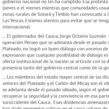
gobierno nacional no les ha cumplido. Esa protest
jueves o el viernes mientras que comunidades-usuar
zonas rurales de Sotará y Timbio han convocado a l
Las Yescas. Estamos atentos para evitar que se ten
internacional.
… El gobernador del Cauca, Jorge Octavio Guzmàn G
operación Perseo que se adelanta desde el pasado 
Plateado, no logró un buen diálogo con voceros de 
expresaron que cualquier posibilidad de diálogo es e
oferta institucional de la nación se articule con l
presencia tanto del gobierno central como de la g
… Los miembros del estado mayor central de las dis
señores del Plateado y el Cañòn del Micay son el o
se adelanta desde el pasado sábado, según el gobie
recuperar la seguridad y la convivencia en esa part
suroccidente del Cauca. Esas disidencias amenazaro
han dado momentos críticos en el casco urbano de 