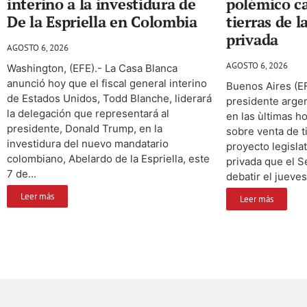
interino a la investidura de
polémico ca
De la Espriella en Colombia
tierras de l
privada
AGOSTO 6, 2026
AGOSTO 6, 2026
Washington, (EFE).- La Casa Blanca
anunció hoy que el fiscal general interino
Buenos Aires (EF
de Estados Unidos, Todd Blanche, liderará
presidente argent
la delegación que representará al
en las ùltimas ho
presidente, Donald Trump, en la
sobre venta de t
investidura del nuevo mandatario
proyecto legisla
colombiano, Abelardo de la Espriella, este
privada que el S
7 de...
debatir el jueves
Leer más
Leer más