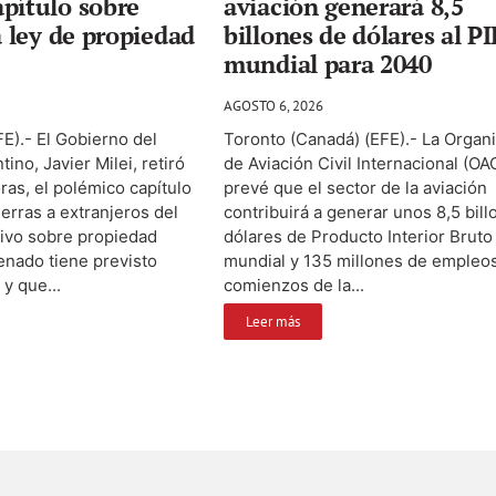
pítulo sobre
aviación generará 8,5
a ley de propiedad
billones de dólares al PI
mundial para 2040
AGOSTO 6, 2026
E).- El Gobierno del
Toronto (Canadá) (EFE).- La Organ
ino, Javier Milei, retiró
de Aviación Civil Internacional (OA
ras, el polémico capítulo
prevé que el sector de la aviación
ierras a extranjeros del
contribuirá a generar unos 8,5 bil
tivo sobre propiedad
dólares de Producto Interior Bruto 
enado tiene previsto
mundial y 135 millones de empleo
 y que...
comienzos de la...
Leer más