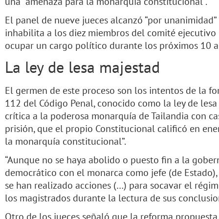
una “amenaza para la monarquía constitucional”.
El panel de nueve jueces alcanzó “por unanimidad” 
inhabilita a los diez miembros del comité ejecutiv
ocupar un cargo político durante los próximos 10 a
La ley de lesa majestad
El germen de este proceso son los intentos de la fo
112 del Código Penal, conocido como la ley de lesa
crítica a la poderosa monarquía de Tailandia con ca
prisión, que el propio Constitucional calificó en en
la monarquía constitucional”.
“Aunque no se haya abolido o puesto fin a la gober
democrático con el monarca como jefe (de Estado), 
se han realizado acciones (…) para socavar el régi
los magistrados durante la lectura de sus conclusio
Otro de los jueces señaló que la reforma propuest