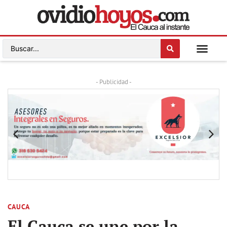
- Publicidad -
CAUCA
El Cauca se une por la