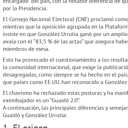
encargado” del país, con la notable diferencia de 
por la Presidencia.
El Consejo Nacional Electoral (CNE) proclamó com
mientras que la oposición agrupada en la Platafor
insiste en que González Urrutia ganó por un ampli
avala con el “83,5 % de las actas” que asegura haber
miembros de mesa.
Esto ha provocado el cuestionamiento a los resulta
la comunidad internacional, que exige la publicaci
desagregadas, como siempre se ha hecho en el país,
que países como EE.UU. han reconocido a González 
El chavismo ha rechazado estas posturas y ha manif
exembajador es un “Guaidó 2.0”.
A continuación, las principales diferencias y semeja
Guaidó y González Urrutia:
1- El origen