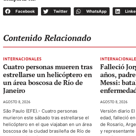
Facebook
Twitter
WhatsApp
Linke
Contenido Relacionado
INTERNACIONALES
INTERNACIONAL
Cuatro personas mueren tras
Falleció Jor
estrellarse un helicóptero en
años, padre
un área boscosa de Río de
Messi: bata
Janeiro
enfermeda
AGOSTO 8, 2026
AGOSTO 8, 2026
São Paulo (EFE).- Cuatro personas
Versiòn diario E
murieron este sábado tras estrellarse el
edad, falleció en
helicóptero en el que viajaban en un área
de Rosario, Arge
boscosa de la ciudad brasileña de Río de
y representante d