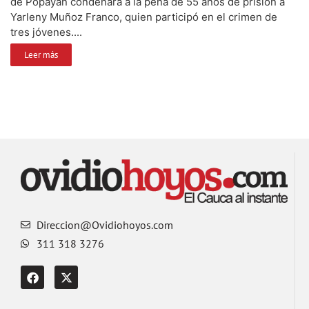
de Popayán condenara a la pena de 55 años de prisión a
Yarleny Muñoz Franco, quien participó en el crimen de
tres jóvenes....
Leer más
Direccion@Ovidiohoyos.com
311 318 3276