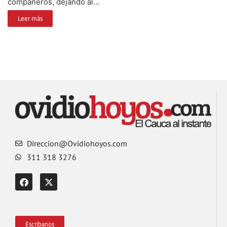
compañeros, dejando al...
Leer más
Direccion@Ovidiohoyos.com
311 318 3276
Escríbanos