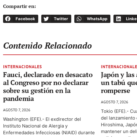
Compartir en:
Facebook
Twitter
WhatsApp
Linke
Contenido Relacionado
INTERNACIONALES
INTERNACIONAL
Fauci, declarado en desacato
Japón y las
al Congreso por no declarar
un tabú que
sobre su gestión en la
romperse
pandemia
AGOSTO 7, 2026
AGOSTO 7, 2026
Tokio (EFE).- C
del lanzamiento
Washington (EFE).- El exdirector del
Hiroshima, Japó
Instituto Nacional de Alergia y
mantener un deli
Enfermedades Infecciosas (NIAID) durante