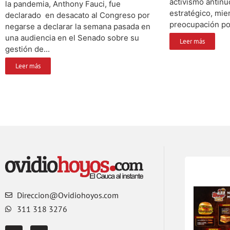
activismo antinuc
la pandemia, Anthony Fauci, fue
estratégico, mie
declarado en desacato al Congreso por
preocupación por
negarse a declarar la semana pasada en
una audiencia en el Senado sobre su
Leer más
gestión de...
Leer más
Direccion@Ovidiohoyos.com
311 318 3276